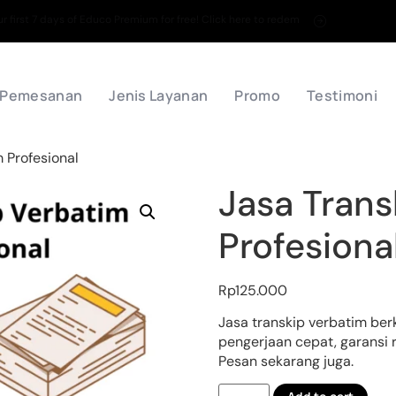
 first 7 days of Educo Premium for free! Click here to redem
 Pemesanan
Jenis Layanan
Promo
Testimoni
 Profesional
Jasa Trans
Profesiona
Rp
125.000
Jasa transkip verbatim ber
pengerjaan cepat, garansi r
Pesan sekarang juga.