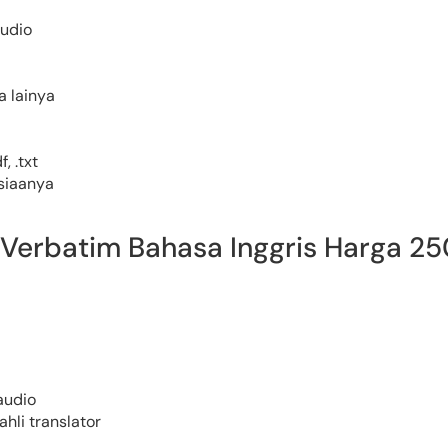
audio
a lainya
, .txt
asiaanya
 Verbatim Bahasa Inggris Harga 250
audio
ahli translator