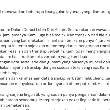
 menawarkan beberapa keunggulan layanan yang diantarany
atim Dalam Durasi Lebih Dari 6 Jam. Suara rekaman wawanc
jam lamanya. Kami juga bisa melakukan transkip dari file au
rjaan yang kami lakukan ini lantaran tim kami punya 4 juru 
pat ini tentu saja akan memotong durasi pengerjaan transk
kan keaslian dari transkip verbatim. Kami tidak menghilangk
) dalam hasil ketikan teks verbatim yang kami buat.
angan kata serta jeda dan gumam yang biasanya muncul da
diakan layanan transkip dengan sususan teks yang rapi. Kami
 lebih rapi.
manan dan kerahasiaan data transkip verbatim milik client. 
konsumen menyelesaikan order layanan di tempat kami. Hal i
arang sarjana linguistik yang sudah punya pengalaman dal
bicaraan seseorang. Mempekerjakan pakar linguistic ini ber
bah pemakanaan.