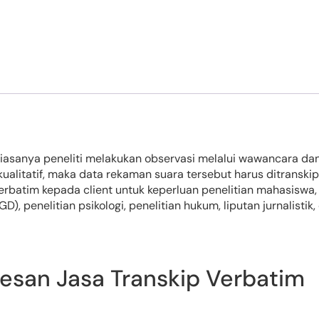
 biasanya peneliti melakukan observasi melalui wawancara d
kualitatif, maka data rekaman suara tersebut harus ditransk
batim kepada client untuk keperluan penelitian mahasiswa, pe
), penelitian psikologi, penelitian hukum, liputan jurnalisti
san Jasa Transkip Verbatim