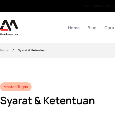
New Members: Get your
Home
Blog
Cara
Home
/
Syarat & Ketentuan
Mastah Tugas
Syarat & Ketentuan