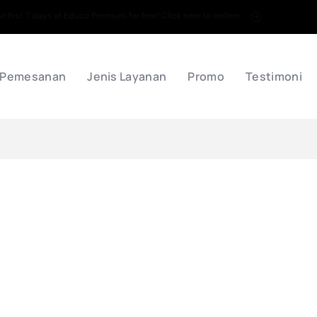
 first 7 days of Educo Premium for free! Click here to redem
 Pemesanan
Jenis Layanan
Promo
Testimoni