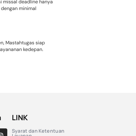
i missal deadline hanya
n dengan minimal
n, Mastahtugas siap
elayananan kedepan.
a
LINK
Syarat dan Ketentuan
Layanan