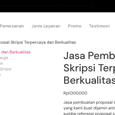
 first 7 days of Educo Premium for free! Click here to redem
 Pemesanan
Jenis Layanan
Promo
Testimoni
osal Skripsi Terpercaya dan Berkualitas
Jasa Pemb
Skripsi Te
Berkualita
Rp
1.000.000
Jasa pembuatan proposal sk
yang kami buat dijamin anti
sumbe referensi proposal s