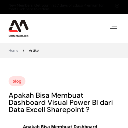
New Members: Get your first 7 days of Educo Premium for
free! Click here to redem
Home
/
Artikel
blog
Apakah Bisa Membuat
Dashboard Visual Power BI dari
Data Excell Sharepoint ?