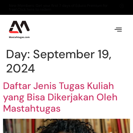
New Members: Get your first 7 days of Educo Premium for
free! Click here to redem
Day:
September 19,
2024
Daftar Jenis Tugas Kuliah
yang Bisa Dikerjakan Oleh
Mastahtugas