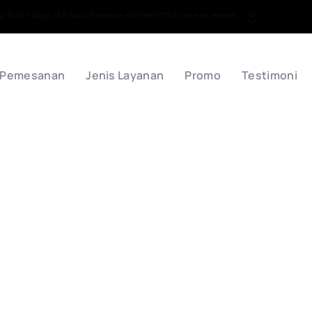
 first 7 days of Educo Premium for free! Click here to redem
 Pemesanan
Jenis Layanan
Promo
Testimoni