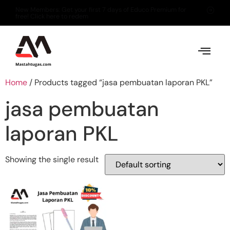
New Members: Get your first 7 days of Educo Premium for
free! Click here to redem
Home
/ Products tagged “jasa pembuatan laporan PKL”
jasa pembuatan
laporan PKL
Showing the single result