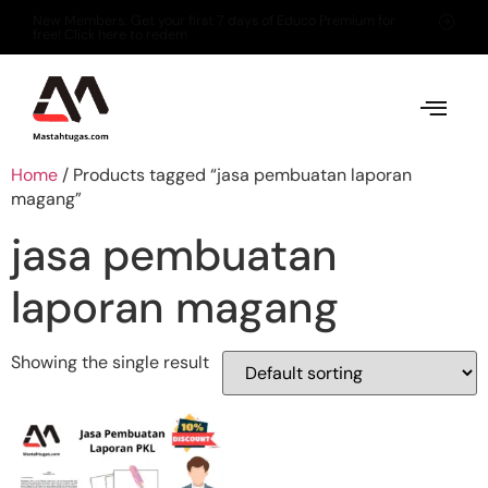
New Members: Get your first 7 days of Educo Premium for
free! Click here to redem
Home
/ Products tagged “jasa pembuatan laporan
magang”
jasa pembuatan
laporan magang
Showing the single result