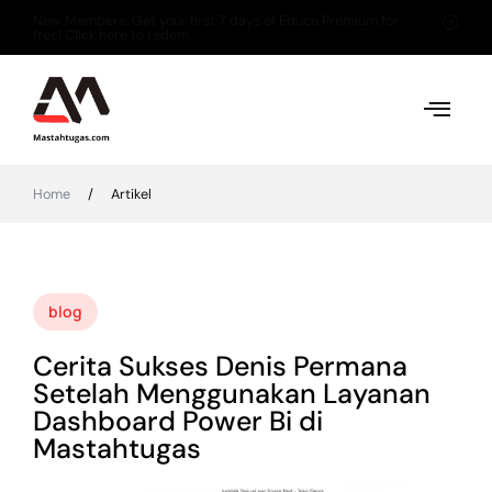
New Members: Get your first 7 days of Educo Premium for
free! Click here to redem
Home
/
Artikel
blog
Cerita Sukses Denis Permana
Setelah Menggunakan Layanan
Dashboard Power Bi di
Mastahtugas