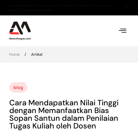
New Members: Get your first 7 days of Educo Premium for
free! Click here to redem
Home
/
Artikel
blog
Cara Mendapatkan Nilai Tinggi
dengan Memanfaatkan Bias
Sopan Santun dalam Penilaian
Tugas Kuliah oleh Dosen