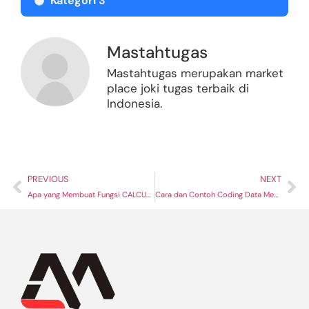
Kategori 3
Mastahtugas
Mastahtugas merupakan market
place joki tugas terbaik di
Indonesia.
PREVIOUS
NEXT
Apa yang Membuat Fungsi CALCULATE() Begitu Istimewa di DAX Pada Power Bi?
Cara dan Contoh Coding Data Menggunakan Aplikasi NVivo Berdasarkan Transkrip Wawancara