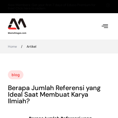
New Members: Get your first 7 days of Educo Premium for
free! Click here to redem
Home
/
Artikel
blog
Berapa Jumlah Referensi yang
Ideal Saat Membuat Karya
Ilmiah?