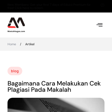
New Members: Get your first 7 days of Educo Premium for
free! Click here to redem
Home
/
Artikel
blog
Bagaimana Cara Melakukan Cek
Plagiasi Pada Makalah