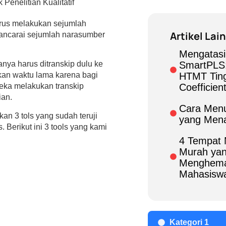
arus melakukan sejumlah
Artikel Lai
wancarai sejumlah narasumber
Mengatasi
SmartPLS:
anya harus ditranskip dulu ke
HTMT Ting
akan waktu lama karena bagi
Coefficien
reka melakukan transkip
ian.
Cara Menu
an 3 tols yang sudah teruji
yang Mena
 Berikut ini 3 tools yang kami
4 Tempat 
Murah yan
Menghema
Mahasisw
Kategori 1