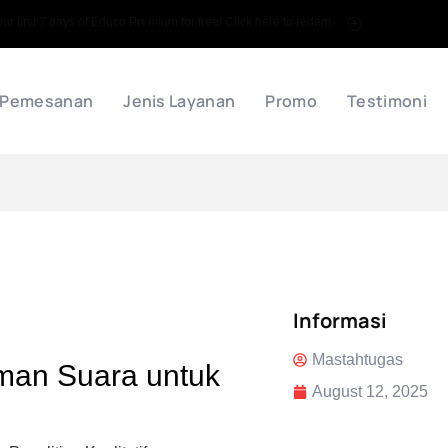
 first 7 days of Educo Premium for free! Click here to redem
 Pemesanan
Jenis Layanan
Promo
Testimoni
Informasi
Mastahtugas
aman Suara untuk
August 12, 2025