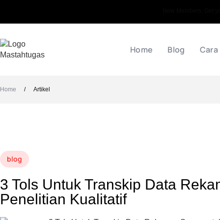
New Members: Get your
Home
Blog
Cara
Home
/
Artikel
blog
3 Tols Untuk Transkip Data Rek
Penelitian Kualitatif