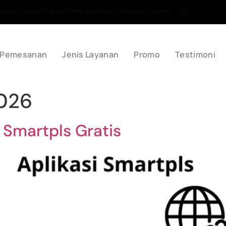
 first 7 days of Educo Premium for free! Click here to redem
 Pemesanan
Jenis Layanan
Promo
Testimoni
2026
 Smartpls Gratis